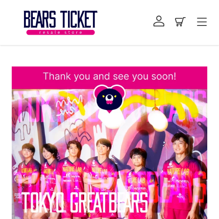
コ
ン
ログイン
カート
テ
ン
右
ツ
と
に
左
ス
の
キ
矢
ッ
印
プ
を
す
使
る
っ
て
ス
ラ
イ
ド
シ