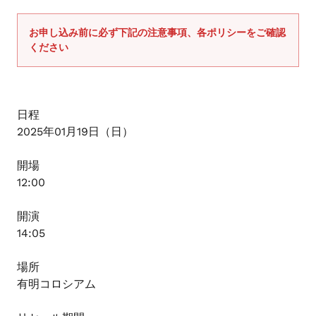
を
使
お申し込み前に必ず下記の注意事項、各ポリシーをご確認
ください
用
し
て
い
日程
る
2025年01月19日（日）
場
合
開場
は
12:00
左
右
開演
に
14:05
ス
ワ
場所
イ
有明コロシアム
プ
し