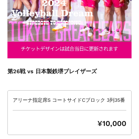
ョ
ー
を
ナ
ビ
ゲ
ー
ト
す
第26戦 vs 日本製鉄堺ブレイザーズ
る
か、
モ
バ
アリーナ指定席S コートサイドCブロック 3列35番
イ
ル
デ
¥10,000
バ
イ
ス