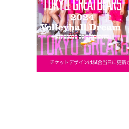
ョ
ー
を
ナ
ビ
ゲ
ー
ト
す
る
か、
モ
バ
イ
ル
デ
バ
イ
ス