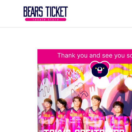
コ
ン
テ
ン
右
ツ
と
に
左
ス
の
キ
矢
ッ
印
プ
を
す
使
る
っ
て
ス
ラ
イ
ド
シ