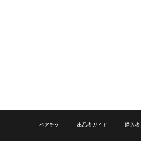
ま
す
ベアチケ
出品者ガイド
購入者